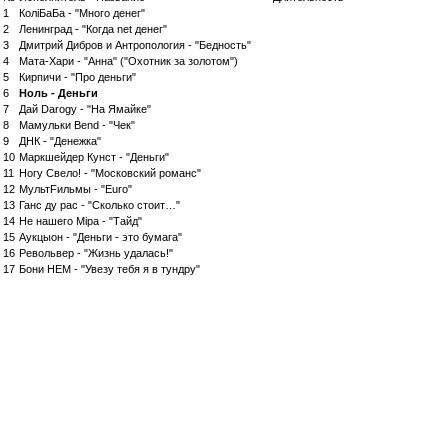
1
КолiБаБа - "Много денег"
2
Ленинград - "Когда net денег"
3
Дмитрий Дибров и Антропология - "Бедность"
4
Мата-Хари - "Анна" ("Охотник за золотом")
5
Кирпичи - "Про деньги"
6
Ноль - Деньги
7
Дай Darogy - "На Ямайке"
8
Мамульки Bend - "Чек"
9
ДНК - "Денежка"
10
Маркшейдер Кунст - "Деньги"
11
Ногу Свело! - "Московский романс"
12
МультFильмы - "Euro"
13
Ганс ду рас - "Сколько стоит…"
14
Не нашего Мiра - "Тайд"
15
Аукцыон - "Деньги - это бумага"
16
Револьвер - "Жизнь удалась!"
17
Бони НЕМ - "Увезу тебя я в тундру"