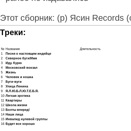
Этот сборник: (р) Ясин Records 
Треки:
№
Название
Длительность
1
Песня о настоящем индейце
2
Северное буги/Имя
3
Иду. Курю
4
Московский вокзал
5
Жизнь
6
Человек и кошка
7
Буги-вуги
8
Улица Ленина
9
Я.Л.Ю.Б.Л.Ю.Т.Е.Б.Я.
10
Легкая эротика
11
Квартиры
12
Школа жизни
13
Болты вперед!
14
Наши лица
15
Инвалид нулевой группы
16
Будет все хорошо