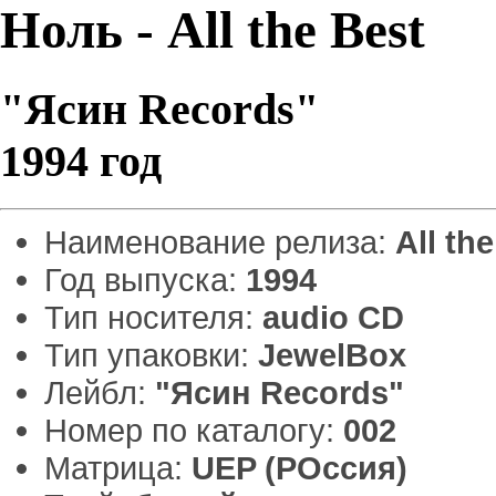
Ноль - All the Best
"Ясин Records"
1994 год
Наименование релиза:
All th
Год выпуска:
1994
Тип носителя:
audio CD
Тип упаковки:
JewelBox
Лейбл:
"Ясин Records"
Номер по каталогу:
002
Матрица:
UEP (РОссия)