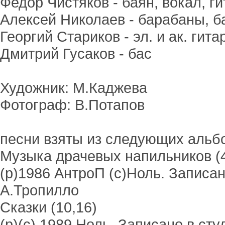
Федор Чистяков - баян, вокал, г
Алексей Николаев - барабаны, 
Георгий Стариков - эл. и ак. гита
Дмитрий Гусаков - бас
Художник: М.Каджева
Фотограф: В.Потапов
песни взяты из следующих альб
Музыка драчевых напильников (4
(р)1986 АнтроП (с)Ноль. Записа
А.Тропилло
Сказки (10,16)
(р)(с) 1989 Ноль. Записано в с