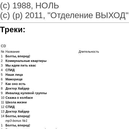
(с) 1988, НОЛЬ
(с) (р) 2011, "Отделение ВЫХОД"
Треки:
CD
№
Название
Длительность
1
Болты, вперед!
2
Коммунальные квартиры
3
Мы идем пить квас
4
СПИД
5
Наши лица
6
Мажорище
7
Как оно есть
8
Доктор Хайдер
9
Инвалид нулевой группы
10
Сказка о колбасе
11
Школа жизни
12
СПИД
13
Доктор Хайдер
14
Болты, вперед!
mp3-bonus №1
1
Болты, вперед!