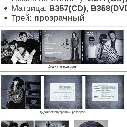
Матрица:
B357(CD), B358(DV
Трей:
прозрачный
Диджипак разворот
Диджипак внутренний разворот