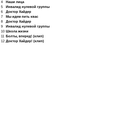
4
Наши лица
5
Инвалид нулевой группы
6
Доктор Хайдер
7
Мы идем пить квас
8
Доктор Хайдер
9
Инвалид нулевой группы
10
Школа жизни
11
Болты, вперед! (клип)
12
Доктор Хайдер! (клип)