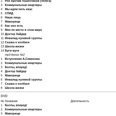
2
Рок против тошнотиков (телега)
3
Коммунальные квартиры
4
Мы идем пить квас
5
СПИД
6
Наши лица
7
Мажорище
8
Как оно есть
9
Мне не место в этом мире
10
Доктор Хайдер
11
Инвалид нулевой группы
12
Сказка о колбасе
13
Школа жизни
14
Буги-вуги
mp3-bonus №2
1
Вступление А.Семенова
2
Коммунальные квартиры
3
Болты, вперед!
4
Доктор Хайдер
5
Мажорище
6
Инвалид нулевой группы
7
Сказка о колбасе
8
Школа жизни
DVD
№
Название
Длительность
1
Болты, вперед!
2
Коммунальные квартиры
3
Мажорище