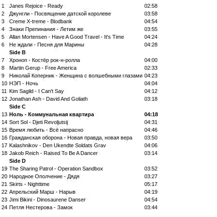
1
Janes Rejoice - Ready
02:58
2
Джунгли - Посвящение датской королеве
03:58
3
Creme X-treme - Blodbank
04:54
4
Знаки Препинания - Летим же
03:55
5
Allan Mortensen - Have A Good Travel - It's Time
04:24
6
Не ждали - Песня для Марины
04:28
Side B
7
Хроноп - Костёр рок-н-ролла
04:00
8
Martin Gerup - Free America
02:33
9
Николай Коперник - Женщина с волшебными глазами
04:23
10
НЭП - Ночь
04:04
11
Kim Sagild - I Can't Say
04:12
12
Jonathan Ash - David And Goliath
03:18
Side C
13
Ноль - Коммунальная квартира
04:18
14
Sort Sol - Djeti Revoljutsij
04:31
15
Время любить - Всё напрасно
04:46
16
Гражданская оборона - Новая правда, новая вера
03:50
17
Kalashnikov - Den Ukendte Soldats Grav
04:06
18
Jakob Reich - Raised To Be A Dancer
03:14
Side D
19
The Sharing Patrol - Operation Sandbox
03:52
20
Народное Ополчение - Дядя
03:27
21
Skirts - Nighttime
05:17
22
Апрельский Марш - Нарыв
04:19
23
Jimi Bikini - Dinosaurene Danser
04:54
24
Петля Нестерова - Замок
03:44