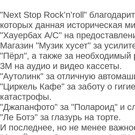
"Next Stop Rock'n'roll" благода
которых данная историческая м
"Хауербах А/С" на предоставлен
Магазин "Музик хусет" за усили
"Пёрл", а также за необходимый
3М на аудио и видео кассеты.
"Аутолинк" за отличную автомаш
"Циркель Кафе" за заботу о гиг
катастрофы.
"Джапанфото" за "Полароид" и с
"Ле Ботэ" за глазурь на торте.
И последнее, но не менее важно