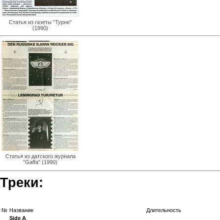
Статья из газеты "Турне"
(1990)
Статья из датского журнала
"Gaffa" (1990)
Треки:
№
Название
Длительность
Side A