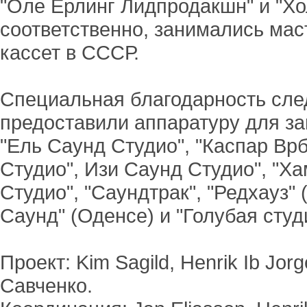
"Оле Ёрлинг Лидпродакшн" и "Хо
соответственно, занимались ма
кассет в СССР.
Специальная благодарность сле
предоставили аппаратуру для з
"Ель Саунд Студио", "Каспар Вр
Студио", Изи Саунд Студио", "Х
Студио", "Саундтрак", "Редхауз" 
Саунд" (Оденсе) и "Голубая студ
Проект: Kim Sagild, Henrik Ib J
Савченко.