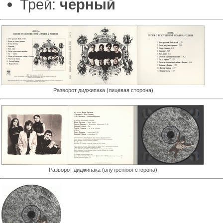
Трей:
черный
Разворот диджипака (лицевая сторона)
Разворот диджипака (внутренняя сторона)