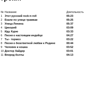
№
Название
Длительность
1
Этот русский rock-n-roll
05:23
2
Ехали по улице трамваи
05:25
3
Улица Ленина
05:37
4
Цикорий
03:09
5
Иду. Курю
03:33
6
Песня о настоящем индейце
04:27
7
Ты - тормоз
03:22
8
Песня о безответной любви к Родине
00:44
9
Человек и кошка
03:52
10
Доктор Хайдер
03:01
11
Вперед болты
04:13