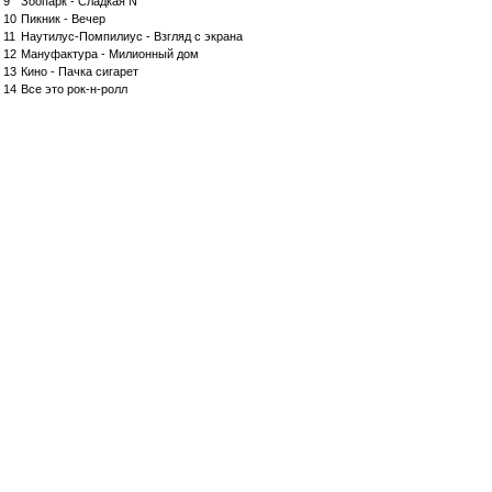
9
Зоопарк - Сладкая N
10
Пикник - Вечер
11
Наутилус-Помпилиус - Взгляд с экрана
12
Мануфактура - Милионный дом
13
Кино - Пачка сигарет
14
Все это рок-н-ролл