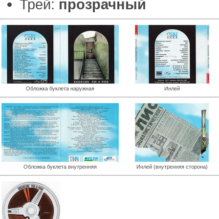
Трей:
прозрачный
Обложка буклета наружная
Инлей
Обложка буклета внутренняя
Инлей (внутренняя сторона)