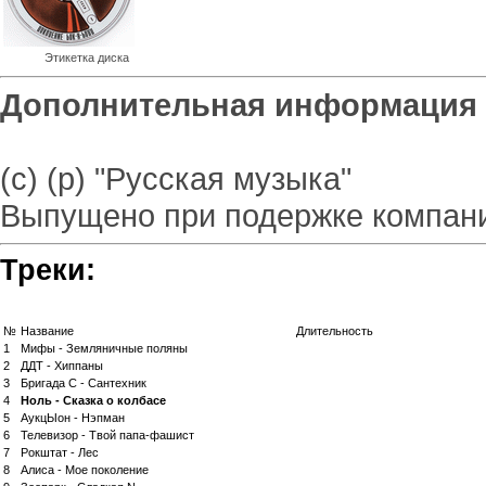
Этикетка диска
Дополнительная информация
(с) (р) "Русская музыка"
Выпущено при подержке компани
Треки:
№
Название
Длительность
1
Мифы - Земляничные поляны
2
ДДТ - Хиппаны
3
Бригада С - Сантехник
4
Ноль - Сказка о колбасе
5
АукцЫон - Нэпман
6
Телевизор - Твой папа-фашист
7
Рокштат - Лес
8
Алиса - Мое поколение