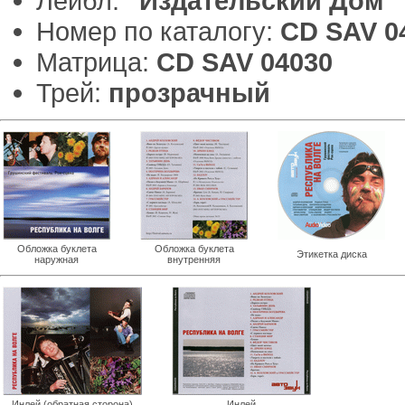
Лейбл:
"Издательский Дом"
Номер по каталогу:
CD SAV 0
Матрица:
CD SAV 04030
Трей:
прозрачный
Обложка буклета
Обложка буклета
Этикетка диска
наружная
внутренняя
Инлей (обратная сторона)
Инлей