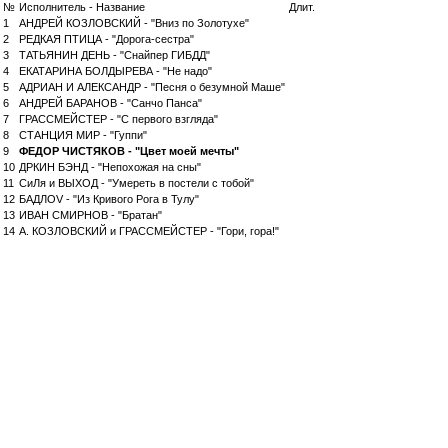
№
Исполнитель - Название
Длит.
1
АНДРЕЙ КОЗЛОВСКИЙ - "Вниз по Золотухе"
2
РЕДКАЯ ПТИЦА - "Дорога-сестра"
3
ТАТЬЯНИН ДЕНЬ - "Снайпер ГИБДД"
4
ЕКАТАРИНА БОЛДЫРЕВА - "Не надо"
5
АДРИАН И АЛЕКСАНДР - "Песня о безумной Маше"
6
АНДРЕЙ БАРАНОВ - "Санчо Панса"
7
ГРАССМЕЙСТЕР - "С первого взгляда"
8
СТАНЦИЯ МИР - "Гуппи"
9
ФЕДОР ЧИСТЯКОВ - "Цвет моей мечты"
10
ДРКИН БЭНД - "Непохожая на сны"
11
СиЛя и ВЫХОД - "Умереть в постели с тобой"
12
БАДЛОV - "Из Кривого Рога в Тулу"
13
ИВАН СМИРНОВ - "Братан"
14
А. КОЗЛОВСКИЙ и ГРАССМЕЙСТЕР - "Гори, гора!"