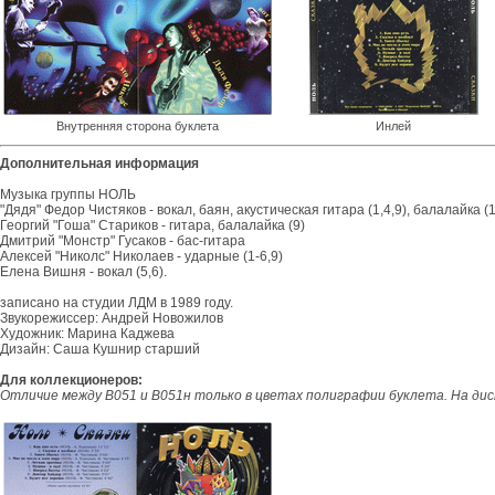
Внутренняя сторона буклета
Инлей
Дополнительная информация
Музыка группы НОЛЬ
"Дядя" Федор Чистяков - вокал, баян, акустическая гитара (1,4,9), балалайка (1
Георгий "Гоша" Стариков - гитара, балалайка (9)
Дмитрий "Монстр" Гусаков - бас-гитара
Алексей "Николс" Николаев - ударные (1-6,9)
Елена Вишня - вокал (5,6).
записано на студии ЛДМ в 1989 году.
Звукорежиссер: Андрей Новожилов
Художник: Марина Каджева
Дизайн: Саша Кушнир старший
Для коллекционеров:
Отличие между B051 и B051н только в цветах полиграфии буклета. На дис