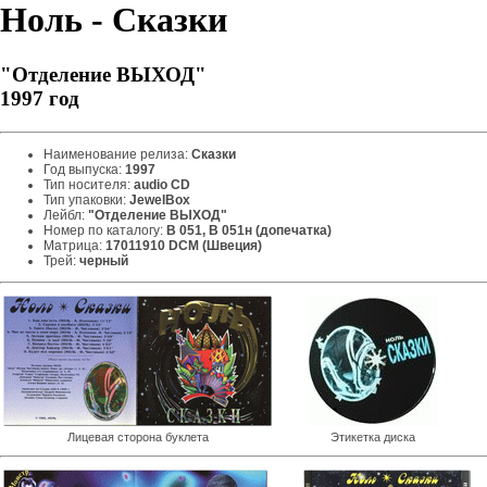
Ноль - Сказки
"Отделение ВЫХОД"
1997 год
Наименование релиза:
Сказки
Год выпуска:
1997
Тип носителя:
audio CD
Тип упаковки:
JewelBox
Лейбл:
"Отделение ВЫХОД"
Номер по каталогу:
B 051, B 051н (допечатка)
Матрица:
17011910 DCM (Швеция)
Трей:
черный
Лицевая сторона буклета
Этикетка диска