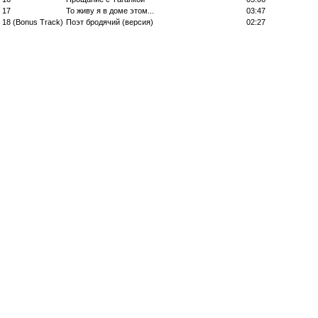
17
То живу я в доме этом...
03:47
18 (Bonus Track)
Поэт бродячий (версия)
02:27