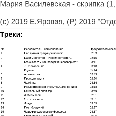
Мария Василевская - скрипка (1, 
(с) 2019 Е.Яровая, (Р) 2019 "О
Треки:
№
Исполнитель - наименование
Продолжительност
1
Нас пугают грядущей войною...
02:53
2
Цари меняются – Россия остаётся...
02:15
3
Кто сказал: у нас бардак и неразбериха?
03:11
4
70-х поколение
03:18
5
Родина
05:14
6
Афганистан
02:43
7
Проводы друга
02:30
8
Чужбина
04:34
9
Рождественская открытка/Carte de Noel
03:18
10
Гениальный дирижёр
03:49
11
Любить тебя
02:01
12
Я стихия твоя
03:01
13
Дождь
03:39
14
Поэт бродячий
02:27
15
Чашечки саксонского фарфора
03:57
16
Прощание с Таганкой
05:06