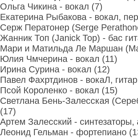
Ольга Чикина - вокал (7)
Екатерина Рыбакова - вокал, пер
Серж Ператонер (Serge Perathone
Жанник Топ (Janick Top) - бас гит
Мари и Матильда Ле Маршан (Mari
Юлия Чмчерина - вокал (11)
Ирина Сурина - вокал (12)
Павел Фахртдинов - вокаЛ, гитар
Псой Короленко - вокал (15)
Светлана Бень-Залесская (Сереб
(17)
Артем Залесский - синтезаторы,
Леонид Гельман - фортепиано (13,