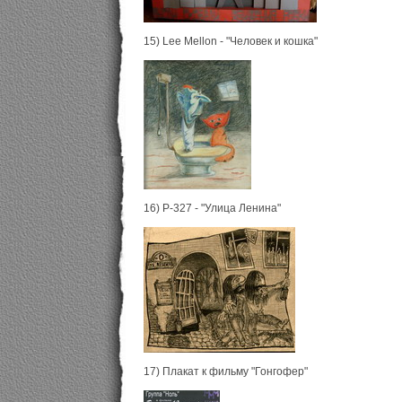
15) Lee Mellon - "Человек и кошка"
16) Р-327 - "Улица Ленина"
17) Плакат к фильму "Гонгофер"