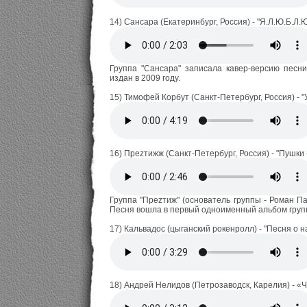
14) Сансара (Екатеринбург, Россия) - "Я.Л.Ю.Б.Л.Ю
Группа "Сансара" записала кавер-версию песни 
издан в 2009 году.
15) Тимофей Корбут (Санкт-Петербург, Россия) - 
16) Преzтижж (Санкт-Петербург, Россия) - "Пушки -
Группа "Преzтиж" (основатель группы - Роман Пар
Песня вошла в первый одноименный альбом групп
17) Кальвадос (цыганский рокенролл) - "Песня о
18) Андрей Нелидов (Петрозаводск, Карелия) - «