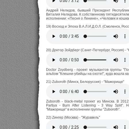
Андрей Нелидов, бывший Президент Республики 
Виталия Нелидова. К собственному пятидесятилет
исполнении: «Песня о Ленине», «Человек и кошка
19) Восход и Эпоха В.А.Л.И.Д.О.Л. (Смоленск, Росс
20) Доктор Зойдберг (Санкт-Петербург, Россия) - 
Doctor Zoydberg - проект музыкантов группы "П
альбом "Клешни-убийцы на охоте!", куда вошла ка
21) Zuboroth (Минск, Белоруссия) - "Мажорище"
Zuboroth - black-metal проект из Минска. В 2012
Partiya - Burn After Listening - 3 Way Split"
"Мажорище" в исполнении группы "Zuboroth".
22) Zингер (Москва) - "Журавель"