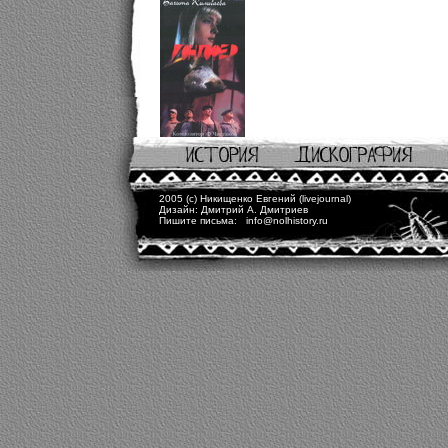
2005 (c) Никищенко Евгений
(livejournal)
Дизайн: Дмитрий А. Дмитриев
Пишите письма:
info@nolhistory.ru