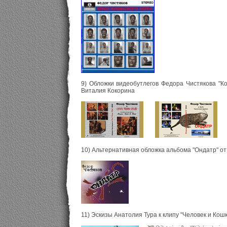
9) Обложки видеобутлегов Федора Чистякова "Ко
Виталия Кокорина
10) Альтернативная обложка альбома "Ондатр" о
11) Эскизы Анатолия Тура к клипу "Человек и Кошк