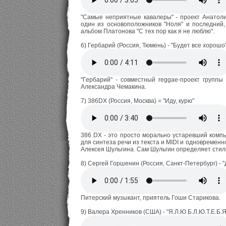
"Самые неприятные кавалеры" - проект Анатоли
один из основоположников "Ноля" и последний,
альбом Платонова "С тех пор как я не люблю".
6) Гербарий (Россия, Тюмень) - "Будет все хорошо
"Гербарий" - совместный reggae-проект группы
Александра Чемакина.
7) 386DX (Россия, Москва) = "Иду, курю"
386 DX - это просто морально устаревший комп
для синтеза речи из текста и MIDI и одновременн
Алексея Шульгина. Сам Шульгин определяет стиль 
8) Сергей Горшенин (Россия, Санкт-Петербург) - 
Питерский музыкант, приятель Гоши Старикова.
9) Валера Хренников (США) - "Я.Л.Ю.Б.Л.Ю.Т.Е.Б.Я