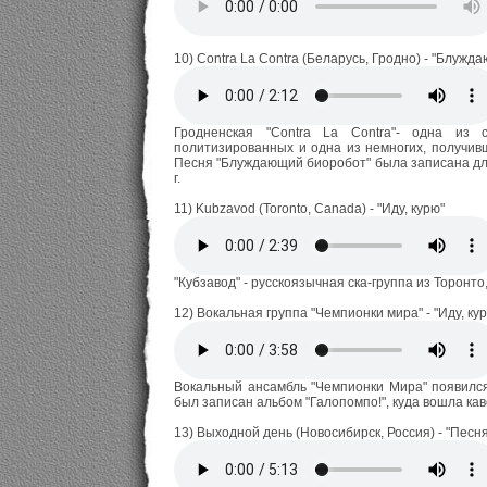
10) Contra La Contra (Беларусь, Гродно) - "Блуж
Гродненская "Contra La Contra"- одна из 
политизированных и одна из немногих, получивш
Песня "Блуждающий биоробот" была записана для
г.
11) Kubzavod (Toronto, Canada) - "Иду, курю"
"Кубзавод" - русскоязычная ска-группа из Торонто,
12) Вокальная группа "Чемпионки мира" - "Иду, ку
Вокальный ансамбль "Чемпионки Мира" появился
был записан альбом "Галопомпо!", куда вошла каве
13) Выходной день (Новосибирск, Россия) - "Пес