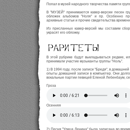
Попал в музей народного творчества памяти группы
В "МУЗЕЙ" принимаются кавер-версии песен гру
обложек альбомов "Ноля" и пр. Особенно пр
архивные статьи и прочие свидетельства времени
Из присланных кавер-версий мы составим сбор
украсят его обложку.
В этой рубрике будут выкладываться редкие, и
принимали участие музыканты группы "Ноль".
1) В 1994 году, после записи "Бредя", в домашне
опыты домашней записи в компьютер. Они долго
вокальные партии певицей Еленой Лебенбаум, се
Гроза
Осенняя
2) Песня "Улица Ленина" была записана во врем