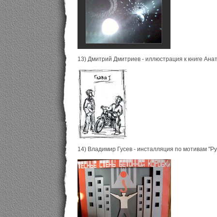
13) Дмитрий Дмитриев - иллюстрация к книге Ана
14) Владимир Гусев - инсталляция по мотивам "Ру