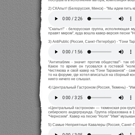
послушать в исполнении автора, композиция вошла
2) СКАпыт! (Белоруссия, Минск) - "Мы идем пить к
"Скапыт!" - белорусская группа, исполняющая м
правят миром", куда вошла кавер-версия песни "Н
3) AntiPublic (Россия, Санкт-Петербург) - "Гони Та
"Антипаблик - значит против общества!"- так о
Какое то время он тусовался в гостевой "нол
Чистякова и свой кавер на "Гони Тараканов" - са
то на форуме, где хотел вписаться на сборный ко
никто ничего не слышал.
4) Центральный Гастроном (Россия, Тюмень) - "Им
«Центральный гастроном» — тюменская рок-групп
сибирского андерграунда. Группа образована в 
"Чернозем". Кавер на песню "Ноля" "Имя" музыка
5) Самые Неприятные Кавалеры (Россия, Санкт-Пе