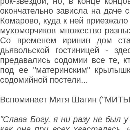
рок-звездой, но, в конце конц
окончательно зависла на даче 
Комарово, куда к ней приезжало 
мухоморчиков множество разных
Со временем иринин дом ста
дьявольской гостиницей - зде
предавались содомии все те, к
под ее "материнским" крылыш
содомийной постели...
Вспоминает Митя Шагин ("МИТЬК
"Слава Богу, я ни разу не был у
как она при всех хвасталась,