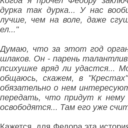
Когда я прочел Федору заключ
дурка так дурка... У нас воо
лучше, чем на воле, даже сгу
ел..."
Думаю, что за этот год орга
шлаков. Он - парень талантли
психушке вряд ли удастся... 
общаюсь, скажем, в "Крестах
обязательно о нем интересуютс
передать, что придут к нему 
освободятся... Там его уже счи
Кажется, для Федора эта истори