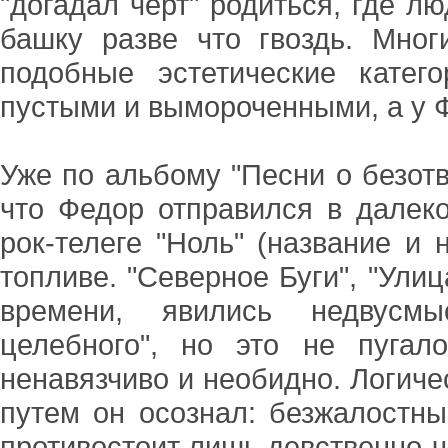
"догадал черт" родиться, где л
башку разве что гвоздь. Мног
подобные эстетические катег
пустыми и вымороченными, а у 
Уже по альбому "Песни о безотв
что Федор отправился в далек
рок-телеге "Ноль" (название и
топливе. "Северное Буги", "Улиц
времени, явились недвусмы
целебного", но это не пугал
ненавязчиво и необидно. Логиче
путем он осознал: безжалостн
противостоит лишь девственно-ч