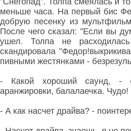
"Снегопад". Толпа смеялась и то
меньше часа. На первый бис Фед
добрую песенку из мультфильма
После чего сказал: "Если вы ду
ушел. Толпа не расходилась
скандировала "Федор!выкрикива
пивными жестянками - безрезуль
- Какой хороший саунд, - 
аранжировки, балалаечка. Чудо!
- А как насчет драйва? - поинтер
- Насчет драйва, знаешь, я не по