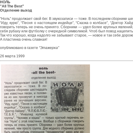
НОЛЬ
"All The Best"
Отделение выход
“Ноль” продолжает свой бег. В звукозаписи — тоже. В последнем сборнике ше
“Иду, курю”, “Песня о настоящем индейце”, “Сказка о колбасе”, “Доктор Хайд
говорить теперь не очень принято. Сборники — удел более крупных явлений,
себя рубаху или футболку с очередной символикой. Чтоб был повод нацепить н
Так что хорошо, когда надолго не забывают старое, — новое и так себе дорожк
А пластинка очень славная!
опубликовано в газете
“Этажерка”
26 марта 1999