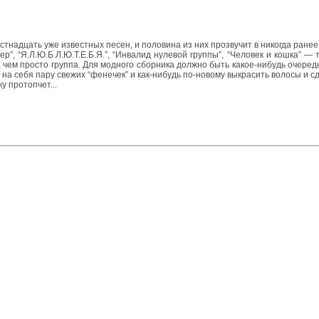
стнадцать уже известных песен, и половина из них прозвучит в никогда ранее
ер”, “Я.Л.Ю.Б.Л.Ю.Т.Е.Б.Я.”, “Инвалид нулевой группы”, “Человек и кошка” —
 чем просто группа. Для модного сборника должно быть какое-нибудь очередн
а себя пару свежих “фенечек” и как-нибудь по-новому выкрасить волосы и сде
у протопчет...