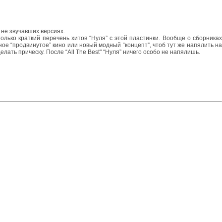
 не звучавших версиях.
 только краткий перечень хитов “Нуля” с этой пластинки. Вообще о сборниках
ое “продвинутое” кино или новый модный “концепт”, чтоб тут же напялить на
лать прическу. После “All The Best" “Нуля” ничего особо не напялишь.