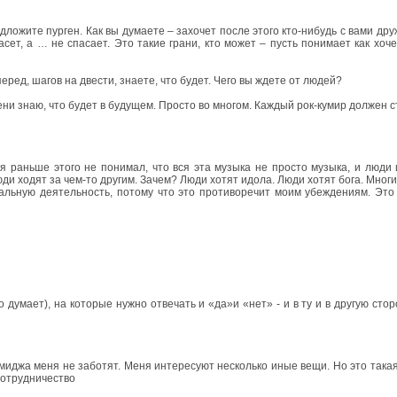
дложите пурген. Как вы думаете – захочет после этого кто-нибудь с вами друж
сет, а … не спасает. Это такие грани, кто может – пусть понимает как хоч
еред, шагов на двести, знаете, что будет. Чего вы ждете от людей?
ени знаю, что будет в будущем. Просто во многом. Каждый рок-кумир должен с
 я раньше этого не понимал, что вся эта музыка не просто музыка, и люди 
ди ходят за чем-то другим. Зачем? Люди хотят идола. Люди хотят бога. Многи
кальную деятельность, потому что это противоречит моим убеждениям. Это
 думает), на которые нужно отвечать и «да»и «нет» - и в ту и в другую сто
иджа меня не заботят. Меня интересуют несколько иные вещи. Но это такая ви
сотрудничество