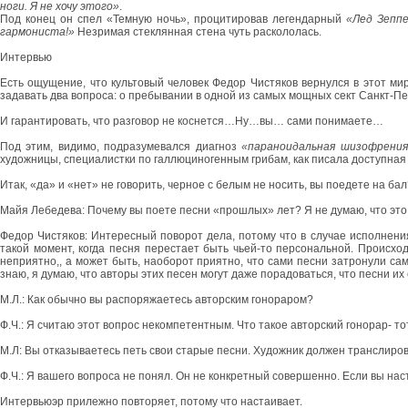
ноги. Я не хочу этого»
.
Под конец он спел «Темную ночь», процитировав легендарный
«Лед Зепп
гармониста!»
Незримая стеклянная стена чуть раскололась.
Интервью
Есть ощущение, что культовый человек Федор Чистяков вернулся в этот ми
задавать два вопроса: о пребывании в одной из самых мощных сект Санкт-П
И гарантировать, что разговор не коснется…Ну…вы… сами понимаете…
Под этим, видимо, подразумевался диагноз
«параноидальная шизофрения
художницы, специалистки по галлюциногенным грибам, как писала доступная
Итак, «да» и «нет» не говорить, черное с белым не носить, вы поедете на ба
Майя Лебедева: Почему вы поете песни «прошлых» лет? Я не думаю, что это о
Федор Чистяков: Интересный поворот дела, потому что в случае исполнения
такой момент, когда песня перестает быть чьей-то персональной. Происход
неприятно,, а может быть, наоборот приятно, что сами песни затронули сам
знаю, я думаю, что авторы этих песен могут даже порадоваться, что песни их
М.Л.: Как обычно вы распоряжаетесь авторским гонораром?
Ф.Ч.: Я считаю этот вопрос некомпетентным. Что такое авторский гонорар- то
М.Л: Вы отказываетесь петь свои старые песни. Художник должен транслиро
Ф.Ч.: Я вашего вопроса не понял. Он не конкретный совершенно. Если вы нас
Интервьюэр прилежно повторяет, потому что настаивает.