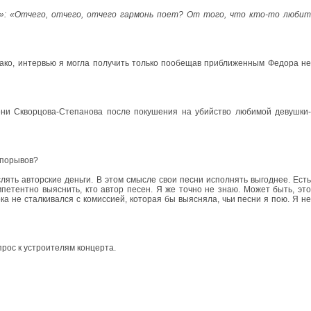
»: «Отчего, отчего, отчего гармонь поет? От того, что кто-то люби
днако, интервью я могла получить только пообещав приближенным Федора не
мени Скворцова-Степанова после покушения на убийство любимой девушки
 порывов?
лять авторские деньги. В этом смысле свои песни исполнять выгоднее. Есть
мпетентно выяснить, кто автор песен. Я же точно не знаю. Может быть, это
ка не сталкивался с комиссией, которая бы выясняла, чьи песни я пою. Я не
прос к устроителям концерта.