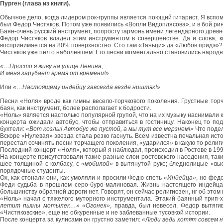
Пурген (глава из книги).
Обычное дело, когда лидером рок-группы является поющий гитарист. Я вспом
был Федор Чистяков. Потом уже появились «Вопли Видоплясова», и в бой рину
Баян-очень русский инструмент, попросту гармонь имени легендарного древн
Федор Чистяков владел этим инструментом в совершенстве. Да и слова, к
воспринимается на 80% поверхностно. Сто там «Таньци» да «Любов придэ»? А
Чистяков уже пел о наболевшем. Его песни моментально становились народн
«…Просто я живу на улице Ленина,
И меня зарубает время от времени!»
Или
«…Настоящему индейцу завсегда везде ништяк!»
Песни «Ноля» вроде как гимны весело-торчкового поколения. Грустные торч
баян, как инструмент, более располагает к бодрости.
«Ноль» является настолько популярной групой, что на их музыку наснимали 
концерта ожидали автобус, чтобы отправиться в гостиницу. Наконец то по
бухтели:
«Вот козлы! Автобус же пустой, а мы тут все мерзнем!»
Что подел
Вскоре «Нулевая» звезда стала резко гаснуть. Всем известна печальная ист
перестал сочинять песни торчащего поколения, «ударился» в какую то религ
Последний концерт «Ноля», который я наблюдал, происходил в Ростове в 199
На концерте присутствовали такие разные слои ростовского наседения, так
шее толщиной с колбасу, с
«мобилой»
в вытянутой руке; бледнолицые «вь
порядочные студенты.
Ох, как стонали они, как умоляли и просили Федю спеть
«Индейца»
, но фед
Феди судьба в прошлом серо-буро-малиновая. Жизнь настоящего индейца с
большинству обратной дороги нет. Говорят, он сейчас религиозен, нг об это
«Ноль» начал с тяжелого муторного инструментала. Этакий баянный трип-хо
летит пьяны мотылек…» «Огонек»
, правда, был невесел. Федор вытяги
«Чистяковские», еще не обкуренные и не заблеванные тусовкой истории.
После концерта за кулисами он грустно заметил:
«Люди ведь хотят совсем н