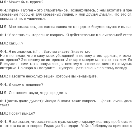
М.Л.: Может быть пурген?
Ф.Ч.:Пурген! Пурген – это слабительное. Познакомьтесь, с кем захотите и пре
серьезные порошки для серьезных людей, и мои друзья думали, что это спа
прим.авт.) что я удивлялся.
М.Л.: Мне показалось, что вам на ваших же концертах безумно скучно и вы нап
Ф.Ч.: У вас такие интересные вопросы. Я действительно в значительной степ
М.Л.: Как Б.Г.?
Ф.Ч.: Я не знаю как Б.Г. … Зато вы знаете. Знаете, кто.
Но я понимаю, что в силу моих убеждений я не могу этого сделать, и если
интересно? Это никому не интересно. И гитар в каждом магазине навалом. Лю
В случае с нами так и получилось, и поэтому я вскоре оставлю свою музы
интервью. Но скоро вы получите – я уверен - разъяснение по этому поводу.
М.Л.: Назовите несколько вещей, которые вы ненавидите.
Ф.Ч.: В каком отношении?
М.Л.: Состояния, звуки, люди, предметы.
Ф.Ч.(очень долго думает): Иногда бывают такие вопросы… (опять очень долго
такая.
М.Л.: Портит имидж?
Ф.Ч.: Я же сказал, что заканчиваю музыкальную карьеру, поэтому проблемы им
от ответа на этот вопрос. Редакция благодарит Майю Лебедеву за приятное 