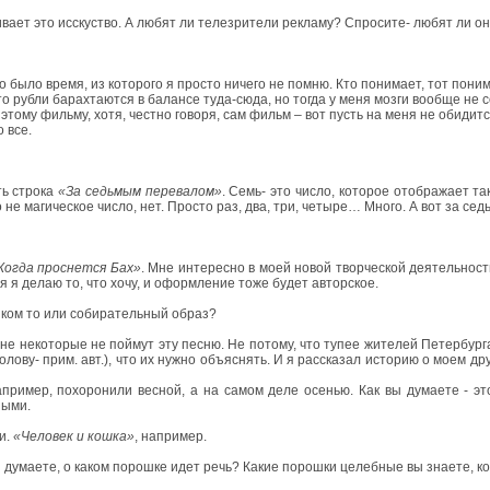
енивает это исскуство. А любят ли телезрители рекламу? Спросите- любят ли о
то было время, из которого я просто ничего не помню. Кто понимает, тот поним
то рубли барахтаются в балансе туда-сюда, но тогда у меня мозги вообще не
тому фильму, хотя, честно говоря, сам фильм – вот пусть на меня не обидитс
 все.
ть строка
«За седьмым перевалом»
. Семь- это число, которое отображает т
 магическое число, нет. Просто раз, два, три, четыре… Много. А вот за седь
Когда проснется Бах»
. Мне интересно в моей новой творческой деятельност
я я делаю то, что хочу, и оформление тоже будет авторское.
о ком то или собирательный образ?
овчане некоторые не поймут эту песню. Не потому, что тупее жителей Петербу
ову- прим. авт.), что их нужно объяснять. И я рассказал историю о моем др
пример, похоронили весной, а на самом деле осенью. Как вы думаете - э
ными.
и.
«Человек и кошка»
, например.
вы думаете, о каком порошке идет речь? Какие порошки целебные вы знаете, 