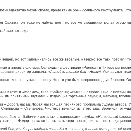
тку адекватно мехам своего, вроде как не рок-н-ролльного инструмента. Это
г Скрипка, он тоже не лабуду поет, но все же украинская молва русскими
итайские петарды.
 вещей, но вот запоминались все же веселые, наверно все таки потому, что
альные и игровые фильмы. Однажды на фестивале
«Аврора»
в Питере мы после
 барышня-директор заявила:
«Автобус только для «Ноля»!
Мои друзья тих
опытался вернуться на сцену. Но это уже был совершенно другой чеовек. Он
мы в коже и «казаках», типа «байкеры»; «быки» – откровенные, с цепями на
ми им понятными шутками и издающие гортанные звуки; и, наконец, вполн
ни – дорога назад. Любая настоящая песня- это программа судьбы автора. У
Скворцова – Степанова. Чистяков венулся из этого ада. Вернулся, откуда
торое бьются бабочки имотыльки с папиросами в зубах.
«На веселый огоне
а хитов, а Федор пытался рассказать свои новые, чистые, не традиционн
екий Бог, чтобы расшибить свои лбы в поклонах, а после вытереть об нег