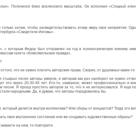
елин»
. Получился блюз вселенского масштаба. Он исполнил
«Старый клен
р только затем, чтобы засвидетельствовать этому миру свое неприятие. О
етербурга «Свидетели Иеговы».
»
, с которым Федор был отправлен на год в психиатрическую клинику и
 массам газета «Комсомольская правда».
л?
ттого, что не нужно платить авторские права. Скорее, от душевных каких-то
 стьарых песен авторы умерли, и авторам как раз наоборот не нужно отчис
ит это через 20-30-40 лет. Кто-то, наверное, может профессионально и ко
и песни. Я прошу простить авторов за то, что я не интересовался. Я еще по
 стали народными. Да, я думаю, что авторы порадовались бы.
т, который делится внутри коллектива? Или сборы от концертов? Тогда это во
вать свое внутреннее состояние или же создавать художественные образы?
таиваете на нем, то повторите.