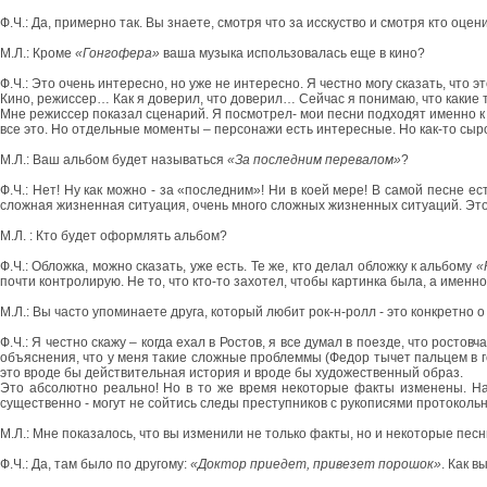
Ф.Ч.: Да, примерно так. Вы знаете, смотря что за исскуство и смотря кто оц
М.Л.: Кроме
«Гонгофера»
ваша музыка использовалась еще в кино?
Ф.Ч.: Это очень интересно, но уже не интересно. Я честно могу сказать, что э
Кино, режиссер… Как я доверил, что доверил… Сейчас я понимаю, что какие 
Мне режиссер показал сценарий. Я посмотрел- мои песни подходят именно к э
все это. Но отдельные моменты – персонажи есть интересные. Но как-то сыро
М.Л.: Ваш альбом будет называться
«За последним перевалом»
?
Ф.Ч.: Нет! Ну как можно - за «последним»! Ни в коей мере! В самой песне ес
сложная жизненная ситуация, очень много сложных жизненных ситуаций. Это не
М.Л. : Кто будет оформлять альбом?
Ф.Ч.: Обложка, можно сказать, уже есть. Те же, кто делал обложку к альбому
«
почти контролирую. Не то, что кто-то захотел, чтобы картинка была, а именно
М.Л.: Вы часто упоминаете друга, который любит рок-н-ролл - это конкретно 
Ф.Ч.: Я честно скажу – когда ехал в Ростов, я все думал в поезде, что рост
объяснения, что у меня такие сложные проблеммы (Федор тычет пальцем в гол
это вроде бы действительная история и вроде бы художественный образ.
Это абсолютно реально! Но в то же время некоторые факты изменены. На
существенно - могут не сойтись следы преступников с рукописями протоколь
М.Л.: Мне показалось, что вы изменили не только факты, но и некоторые песн
Ф.Ч.: Да, там было по другому:
«Доктор приедет, привезет порошок»
. Как 