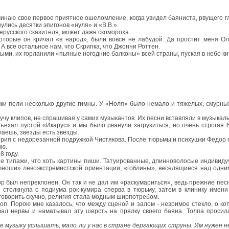
инаю свое первое приятное ошеломление, когда увидел баяниста, рвущего гло
лись десятки эпигонов «нуля» и «В.В.».
ерусского сказителя, может даже скомороха.
оторые он кричал «в народ», были вовсе не лабудой. Да простит меня Оле
 все остальное нам, что Скрипка, что Джонни Роттен.
ыми, их горланили «пьяные ногодние балконы» всей страны, пуская в небо к
ки пели несколько другие гимны. У «Ноля» было немало и тяжелых, смурных
кучу клипов, не спрашивая у самих музыкантов. Их песни вставляли в музык
дъехал пустой «Икарус» и мы было рванули загрузиться, но очень строгая
аешь, звезды есть звезды.
ория с недорезанной подружкой Чистякова. После тюрьмы и психушки Федор п
ию.
8 году.
ие типажи, что хоть картины пиши. Татуированные, длинноволосые индивидуу
юноши» левоэкстремистской ориентации; «гоблины», веселящиеся над одни
ор был непреклонен. Он так и не дал им «раскумариться», ведь прежние пес
толкнула с подиума рок-кумира сперва в тюрьму, затем в клинику имени 
м говорить скучно, религия стала модным ширпотребом.
п. Порою мне казалось, что между сценой и залом - незримое стекло, о ко
вал нервы и наматывал эту шерсть на прялку своего баяна. Толпа просил
е музыку услышать, мало ли у нас в стране дергающих струны. Им нужен н