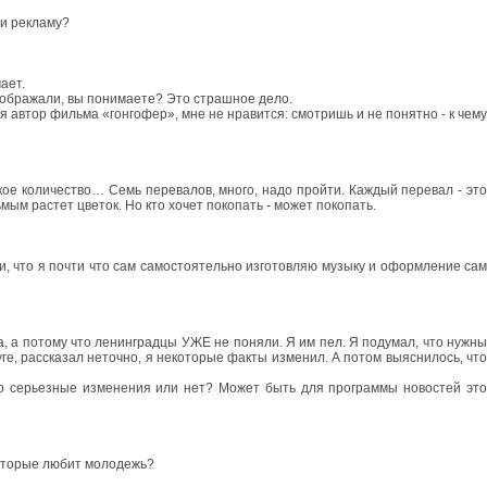
ни рекламу?
ает.
 сображали, вы понимаете? Это страшное дело.
я автор фильма «гонгофер», мне не нравится: смотришь и не понятно - к чему
акое количество… Семь перевалов, много, надо пройти. Каждый перевал - эт
мым растет цветок. Но кто хочет покопать - может покопать.
и, что я почти что сам самостоятельно изготовляю музыку и оформление са
рга, а потому что ленинградцы УЖЕ не поняли. Я им пел. Я подумал, что нужны
уге, рассказал неточно, я некоторые факты изменил. А потом выяснилось, что
то серьезные изменения или нет? Может быть для программы новостей это
которые любит молодежь?