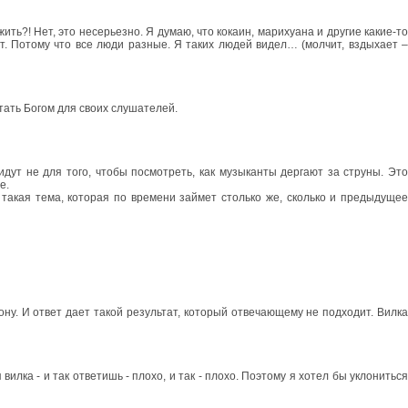
ить?! Нет, это несерьезно. Я думаю, что кокаин, марихуана и другие какие-то
ет. Потому что все люди разные. Я таких людей видел… (молчит, вздыхает –
тать Богом для своих слушателей.
идут не для того, чтобы посмотреть, как музыканты дергают за струны. Это
е.
 такая тема, которая по времени займет столько же, сколько и предыдущее
рону. И ответ дает такой результат, который отвечающему не подходит. Вилка
лка - и так ответишь - плохо, и так - плохо. Поэтому я хотел бы уклониться