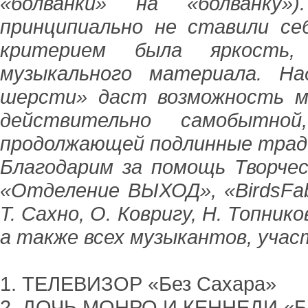
«болванки» на «болванку
принципиально не ставили се
критерием была яркость, 
музыкального материала. На
шерсти» даст возможность м
действительно самобытной
продолжающей подлинные тради
Благодарим за помощь Творчес
«Отделение ВЫХОД», «BirdsFabr
Т. Сахно, О. Ковригу, Н. Топнико
а также всех музыкантов, учас
1. ТЕЛЕВИЗОР «Без Сахара»
2. ДОЧЬ МОНРО И КЕННЕДИ «Бы