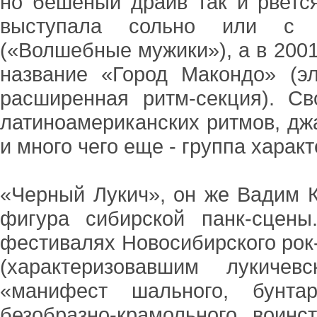
но бешеный драйв так и рветс
выступала сольно или с м
(«Волшебные мужики»), а в 2001
название «Город Макондо» (эл
расширенная ритм-секция). С
латиноамериканских ритмов, джа
и много чего еще - группа харак
«Черный Лукич», он же Вадим Ку
фигура сибирской панк-сцен
фестивалях Новосибирского рок
(характеризовавшим лукиче
«манифест шального, бунтар
безобразно-крамольного воинс