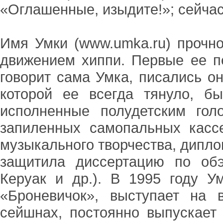
«Оглашенные, изыдите!»; сейчас
Имя Умки (www.umka.ru) прочно
движением хиппи. Первые ее пе
говорит сама Умка, писались он
которой ее всегда тянуло, б
исполненные полудетским гол
запиленных самопальных касс
музыкального творчества, дипл
защитила диссертацию по обэ
Керуак и др.). В 1995 году У
«Броневичок», выступает на 
сейшнах, постоянно выпускает