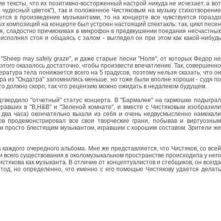
 тексты, что их позитивно-восторженный настрой никуда не исчезает, а вот
 чудесный цветок"), так и положенное Чистяковым на музыку стихотворение
ется в произведение музыкантами, то на концерте все чувствуется гораздо
ых композиций на концерте был устроен настоящий спектакль: так, цикл песен
я, сладостно причмокивая в микрофон в предвкушении поедания несчастных
исполнял стоя и общаясь с залом - выглядел он при этом как какой-нибудь
"Sheep may safely graze", и даже старые песни "Ноля", от которых Федор не
 этого оказалось достаточно, чтобы произвести впечатление. Так, совершенно
атура тела понижается всего на 5 градусов, поэтому нельзя сказать, что он
ера из "Ондатра" запомнились меньше, но тоже были вполне хороши - судя по
то должно скоро, так что рецензию можно ожидать в недалеком будущем.
дтвердило "отчетный" статус концерта. В "Бармалее" на гармошке подыграл
игравших в "B,H&B" и "Зеленой комнате", и вместе с Чистяковым изобразили
два часа) окончательно вышли из себя и очень недвусмысленно намекали
ков продемонстрировал все свои творческие грани, побывав и виртуозным
, и просто блестящим музыкантом, игравшим с хорошим составом. Зрители же
 каждого очередного альбома. Мне же представляется, что Чистяков, со всей
 и всего существования в околомузыкальном пространстве происходила у него
стякова как музыканта. В отличие от концептуалистов и стебщиков, он всегда
тод, но определенно, что именно с его помощью Чистякову удается делать