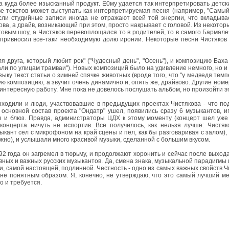
куда более изысканный продукт. Е0му удается так интерпретировать детские
ве текстов может выступать как интерпретируемая песня (например, "Самый
если студийные записи иногда не отражают всей той энергии, что вкладыва
ва, а драйв, возникающий при этом, просто накрывает с головой. Из некотор
вым шоу, а Чистяков перевоплощался то в родителей, то в самого Бармале
 привносил все-таки необходимую долю иронии. Некоторые песни Чистяков 
друга, который любит рок" ("Чудесный день", "Осень"), и композицию Баха 
хали по улицам трамваи"). Новых композиций было на удивление немного, но и
 текст статьи о зимней спячке животных (вроде того, что "у медведя темпер
ую композицию, а звучит очень динамично и, опять же, драйвово. Другие ном
интересную работу. Мне пока не довелось послушать альбом, но произойти э
выходили и люди, участвовавшие в предыдущих проектах Чистякова - что по
к основной состав проекта "Ондатр" ушел, появились сразу 6 музыкантов, 
и блюз. Правда, администраторы ЦДХ к этому моменту (концерт шел уже 
 концерта ничуть не испортив. Все получилось, как нельзя лучше: Чистя
ыкант сел с микрофоном на край сцены и пел, как бы разговаривая с залом)
ажно), и услышали много красивой музыки, сделанной с большим вкусом.
92 года он загремел в тюрьму, и продолжают хоронить и сейчас после выхода
вных и важных русских музыкантов. Да, смена знака, музыкальной парадигмы
и, самой настоящей, подлинной. Честность - одно из самых важных свойств Чи
не понятным образом. Я, конечно, не утверждаю, что это самый лучший ме
о и требуется.