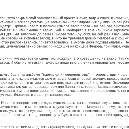
" , тихо закрыл свой замечательный проект "Bayan, harp & blues" в клубе Б2,
Х. Реклама и все сопутствующие элементы информирования публики на сей раз
ндатр". Причем нового в полном смысле этого слова - на сей раз Чистяков
ойств ЗК" или "Баяна с гармошкой в зоопарке" в том или ином варианте
л ЦДХ был заполнен до отказа. Более того - публика на сей раз явно была
ме совсем не использовался). Никто не требовал громко "Человека и кошку"
быстро распознавались, приветствовались, а многие даже подхватывались. Не
 люди, целенаправленно сейчас приходящие на концерт Федора, понимают, куда
сгоняли музыкантов со сцены, но, пожалуй, это совершенно не важно. Так уж
 статуса. И обычно музыкант такого разряда выступлением оправдывает любые
й, что была на альбоме "Бармалей инкорпорейтедъ") - теперь с ним играют
вины эти четко отличаются друг от друга: если в первой значимо прежде всего
овится ясно, что гитара - это для него все-таки второй инструмент. Значение
, группа служит сопровождением для баяна, из которого Чистяков извлекает
о музыканты много репетировали - каждая композиция игралась очень четко и
олучались блестяще и зачастую совмещались.
. Начался концерт под психоделические раскаты клавишных, звучавших в тот
ктически все, что могла пожелать душа слушателя: Чистяков и его музыканты
о получить из его музыки, он давно отказался от всевозможных депрессивно-
 не в этом, в конце концов, суть. Суть в том, что, при всех своих причудах,
 перепевают песни из детских мультфильмов, накладывая их текст и мелодию