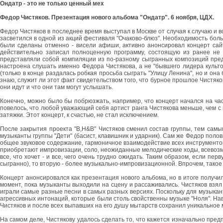
Ондатр - это не только ценный мех
Федор Чистяков. Презентация нового альбома "Ондатр". 6 ноября, ЦДХ.
Федор Чистяков в последнее время выступал в Москве от случая к случаю и все
засветился в одной из акций фестиваля "Очаково-блюз". Необходимость боль
были сделаны отменно - висели афиши, активно анонсировал концерт сайт 
действительно записал полноценную программу, состоящую из ранее не 
представляли собой компиляции из по-разному сыгранных композиций преды
настроена слушать именно Федора Чистякова, а не "бывшего лидера культово
(только в конце раздалась робкая просьба сыграть "Улицу Ленина", но и он
знаю, служит ли этот факт свидетельством того, что бурное прошлое Чистяков
они идут и что они там могут услышать.
Конечно, можно было бы побрюзжать, например, что концерт начался на час 
повелось, что любой уважающий себя артист ранга Чистякова меньше, чем с 
затяжки. Этот концерт, к счастью, не стал исключением.
После закрытия проекта "B,H&B" Чистяков сменил состав группы, тем самы
музыканты группы "Дети" (басист, клавишник и ударник). Сам же Федор полови
общее звуковое содержание, гармоничное взаимодействие всех инструментов, т
приобретают импровизации, соло, неожиданные мелодические ходы, всевозмо
все, что хочет - и все, чего очень трудно ожидать. Таким образом, если пе
сыгранно), то вторую - более музыкально-импровизационной. Впрочем, такое
Концерт анонсировался как презентация нового альбома, но в итоге получи
момент, пока музыканты выходили на сцену и рассаживались. Чистяков взял 
играли самые разные песни в самых разных версиях. Поскольку для музыкант
агрессивных интонаций, которые были столь свойственны музыке "Ноля". Наверн
Чистяков и после всех выпавших на его душу мытарств сохранил уникальное 
На самом деле, Чистякову удалось сделать то, что кажется изначально пред