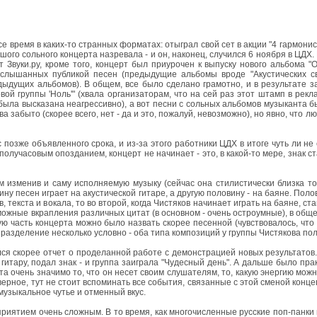
 время в каких-то странных форматах: отыграл свой сет в акции "4 гармониста
шого сольного концерта назревала - и он, наконец, случился 6 ноября в ЦД
Звуки.ру, кроме того, концерт был приурочен к выпуску нового альбома "О
слышанных публикой песен (предыдущие альбомы вроде "Акустических св
дущих альбомов). В общем, все было сделано грамотно, и в результате за
й группы 'Ноль'" (хвала организаторам, что на сей раз этот штамп в рекла
а была высказана неагрессивно), а вот песни с сольных альбомов музыканта 
а забыто (скорее всего, нет - да и это, пожалуй, невозможно), но явно, что
позже объявленного срока, и из-за этого работники ЦДХ в итоге чуть ли не 
получасовым опозданием, концерт не начинает - это, в какой-то мере, знак
м изменив и саму исполняемую музыку (сейчас она стилистически близка то
ну песен играет на акустической гитаре, а другую половину - на баяне. Поло
екста и вокала, то во второй, когда Чистяков начинает играть на баяне, стан
жные вкрапления различных цитат (в основном - очень остроумные), в общем
рвую часть концерта можно было назвать скорее песенной (чувствовалось, чт
 разделение несколько условно - оба типа композиций у группы Чистякова п
лся скорее отчет о проделанной работе с демонстрацией новых результатов
гитару, подал знак - и группа заиграла "Чудесный день". А дальше было пра
а очень значимо то, что он несет своим слушателям, то, какую энергию можн
ое, тут не стоит вспоминать все события, связанные с этой сменой концепции,
музыкальное чутье и отменный вкус.
приятием очень сложным. В то время, как многочисленные русские поп-панки