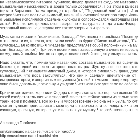
на незамысловатое гитарное рубилово, Федор делает из сходного материала 
музыкальная изысканность и драйв только добавляются. При этом в качест
(цикл о Бармалее, "мама приходит с работы", "Подледный лов" и т.п.). И 
острее.Чистяков поет очень милый, наивный и смешной текст про тигра Ивано
о Бармалее исполнялся отдельных блоком и сопровождался настоящим свето
детей. Все это смотрелось очень искренне и натурально - да и сам Федор
эстрадный шансонье, а звучал все так же энергично и красиво.
Музыканты играли и "позитивные баллады" Чистякова из альбома "Песня для 
отказался - и их, конечно, встречали особенно бурно ("Кислотный дождь", "Е
сумасшедшая композиция "Медведь" представляет собой положенный на музыку
спит без задних ног"). При этом песня имеет завершенную и очень интересн
всему, новый альбом Чистякова представляет собой концептуальную и очень 
Надо сказать, что, помимо уже названного состава музыкантов, на сцену 
Кожекин, в одной из песен гитарное соло сыграл Жук, ну а после того, ка
сумасшедший пятнадцатиминутный джем, в котором смешались фанк, джаз 
музыкантам, что пора закругляться. Что они и сделали, впечатление от
импровизатором, и энергичным шоуменом (в какой-то момент, например, муз
явно были довольны, поскольку и увидели Чистякова (что уже само по себе в
Критики методично хоронили Федора как музыканта с тех пор, как осенью 19
своей изобретательностью и энергией, является сейчас одним из самых акти
трагически и поменяла всю жизнь и мировоззрение - но она же и была, по сут
считал нужным проговаривать свои цели в творчестве и воплощать их впол
изящную, красивую, интересную и позитивную музыку. Что, собственно, от нег
Александр Горбачев
опубликовано на сайте
muscience.narod.ru
http://muscience.narod.ru/chist.htm