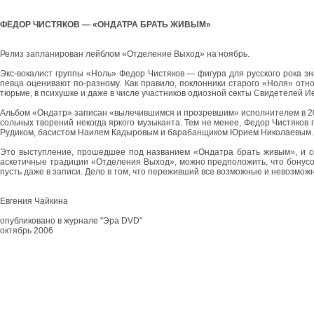
ФЕДОР ЧИСТЯКОВ — «ОНДАТРА БРАТЬ ЖИВЫМ»
Релиз запланирован лейблом «Отделение Выход» на ноябрь.
Экс-вокалист группы «Ноль» Федор Чистяков — фигура для русского рока зн
певца оценивают по-разному. Как правило, поклонники старого «Ноля» отно
тюрьме, в психушке и даже в числе участников одиозной секты Свидетелей Ие
Альбом «Ондатр» записан «вылечившимся и прозревшим» исполнителем в 200
сольных творений некогда яркого музыканта. Тем не менее, Федор Чистяков
Рудиком, басистом Наилем Кадыровым и барабанщиком Юрием Николаевым.
Это выступление, прошедшее под названием «Ондатра брать живым», и сос
аскетичные традиции «Отделения Выход», можно предположить, что бонусов
пусть даже в записи. Дело в том, что переживший все возможные и невозмож
Евгения Чайкина
опубликовано в журнале "Эра DVD"
октябрь 2006