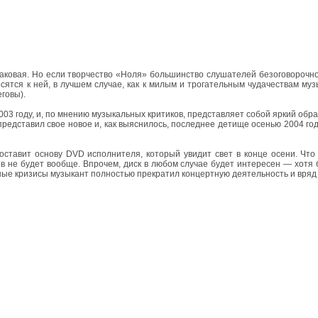
аковая. Но если творчество «Ноля» большинство слушателей безоговорочно 
сятся к ней, в лучшем случае, как к милым и трогательным чудачествам му
говы).
3 году, и, по мнению музыкальных критиков, представляет собой яркий обр
 представил свое новое и, как выяснилось, последнее детище осенью 2004 г
тавит основу DVD исполнителя, который увидит свет в конце осени. Что 
 не будет вообще. Впрочем, диск в любом случае будет интересен — хотя 
ные кризисы музыкант полностью прекратил концертную деятельность и вряд 