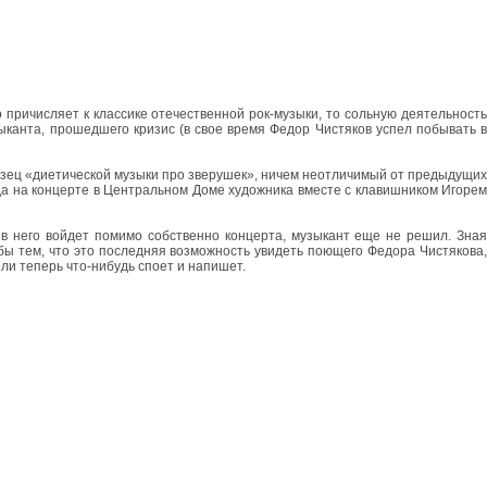
причисляет к классике отечественной рок-музыки, то сольную деятельность
зыканта, прошедшего кризис (в свое время Федор Чистяков успел побывать в
азец «диетической музыки про зверушек», ничем неотличимый от предыдущих
ода на концерте в Центральном Доме художника вместе с клавишником Игорем
в него войдет помимо собственно концерта, музыкант еще не решил. Зная
бы тем, что это последняя возможность увидеть поющего Федора Чистякова,
ли теперь что-нибудь споет и напишет.