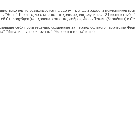
ие, наконец-то возвращается на сцену – к вящей радости поклонников груп
ы "Ноля". И вот то, чего многие так долго ждали, случилось: 24 июня в клубе
гей Стародубцев (мандолина, лэп-стил, добро), Игорь Левкин (барабаны) и Се
вавшие себя произведения, созданные за период сольного творчества Фёдо
", "Инвалид нулевой группы", "Человек и кошка" и др.)