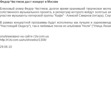
Федор Чистяков даст концерт в Москве
Блюзовый рокер Федор Чистяков, долгое время хранивший творческое молчан
собственного музыкального проекта, в репертуар которого войдут золотые хит
участие музыканты питерской группы "Кафе" - Алексей Смирнов (гитара), Сер
В рамках концертной программы будут исполнены как лучшие и зарекомендо
"Настоящий Ондатр"), так и любимые песни из альбомов "Ноля" ("Улица Ленина
опубликовано на сайте r1tv.com.ua
http://r1tv.com.ua/ru/showbiz/1308/
29.06.10