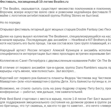
Фестиваль, посвященный 10-летию Beatles.ru
У The Beatles, оказывается, существует множество поклонников и поклонни
Впрочем, вскоре искусство взяло свое и ровесники хедлайнера фестиваля 
майке с логотипом антибитловской группы Rolling Stones не был beat.
Но по порядку.
Открывал фестиваль гитарный дуэт мощных старцев Double Fantasy (экс-Пес
Далее на сцену вышел коллектив The Beatween, специализирующийся на нас
в начале карьеры. Последующие два ансамбля — Heartbeat и KIT Brothers в
хотя настроить его было проще, так как состав всех трех групп плавающий, 
Народный артист России гитарист Алексей Кузнецов и ансамбль исполни
специфичности интерпретации был явно прохладно встречен корневыми би
Коллектив из Санкт-Петербурга с двусмысленным названием Puttin’ On The B
В отличие от первого ансамбля три-в-одном, группа Dans Ramblers нашла 
карьеры «чуть менее, чем полностью». Зал воспрял...
Короткий сет первого рок-баяниста планеты Федора Чистякова энд Чистяков Б
Маккартни» (или «пол-маккартни») группы Дети. Хоть баянисты-путинцы и, оч
Возможно, не стоило сыпать соль на рану бодрому старику Питу Бесту, пр
конферансье — работал, чем дальше, тем зажигательней.
Pete Best Band стартовал с места в карьер, после 1-й песни Пит Бест выше
для поддержания эмоционального состояния на должном уровне в группе р
но британцы, что тут скажешь, и, как кто-то где-то заметил... это нечто «ливе