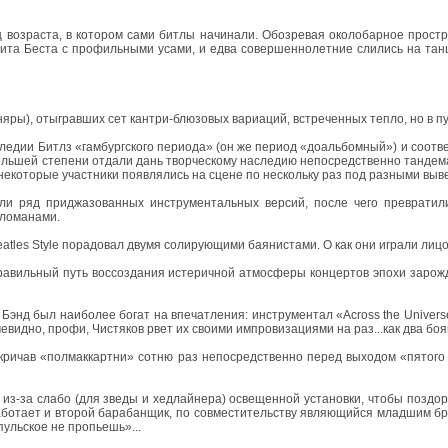
ц возраста, в котором сами битлы начинали. Обозревая околобарное простр
Пита Беста с профильными усами, и едва совершеннолетние слились на танц
няры), отыгравших сет кантри-блюзовых вариаций, встреченных тепло, но в 
ледии Битлз «гамбургского периода» (он же период «доальбомный») и соотв
 большей степени отдали дань творческому наследию непосредственно тандем
и некоторые участники появлялись на сцене по нескольку раз под разными вы
ли ряд приджазованных инструментальных версий, после чего превратили
тломанами.
eatles Style порадовал двумя солирующими баянистами. О как они играли лиц
правильный путь воссоздания истеричной атмосферы концертов эпохи зарож
энд был наиболее богат на впечатления: инструментал «Across the Universe»
евидно, профи, Чистяков рвет их своими импровизациями на раз...как два бо
окричав «полмаккартни» сотню раз непосредственно перед выходом «пятого
л из-за слабо (для зведы и хедлайнера) освещенной установки, чтобы поздо
аботает и второй барабанщик, по совместительству являющийся младшим бр
рпульское не пропьешь»...