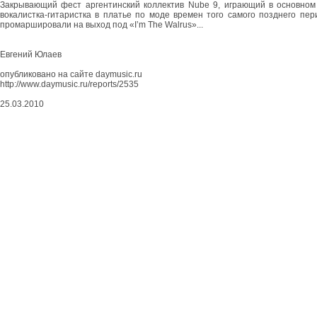
Закрывающий фест аргентинский коллектив Nube 9, играющий в основном 
вокалистка-гитаристка в платье по моде времен того самого позднего пе
промаршировали на выход под «I’m The Walrus»...
Евгений Юлаев
опубликовано на сайте daymusic.ru
http://www.daymusic.ru/reports/2535
25.03.2010