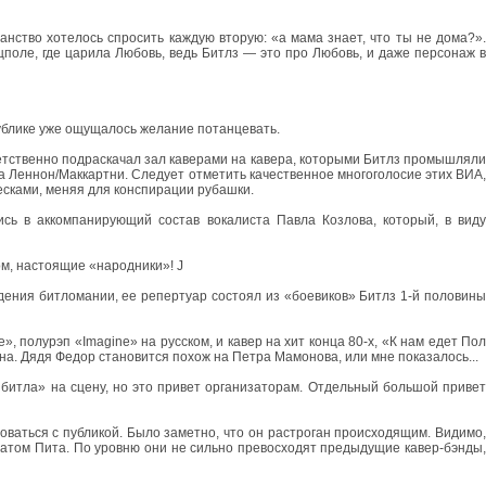
анство хотелось спросить каждую вторую: «а мама знает, что ты не дома?».
поле, где царила Любовь, ведь Битлз — это про Любовь, и даже персонаж в
публике уже ощущалось желание потанцевать.
етственно подраскачал зал каверами на кавера, которыми Битлз промышляли
а Леннон/Маккартни. Следует отметить качественное многоголосие этих ВИА,
весками, меняя для конспирации рубашки.
сь в аккомпанирующий состав вокалиста Павла Козлова, который, в виду
ом, настоящие «народники»! J
дения битломании, ее репертуар состоял из «боевиков» Битлз 1-й половины
, полурэп «Imagine» на русском, и кавер на хит конца 80-х, «К нам едет Пол
яна. Дядя Федор становится похож на Петра Мамонова, или мне показалось...
 битла» на сцену, но это привет организаторам. Отдельный большой привет
роваться с публикой. Было заметно, что он растроган происходящим. Видимо,
атом Пита. По уровню они не сильно превосходят предыдущие кавер-бэнды,