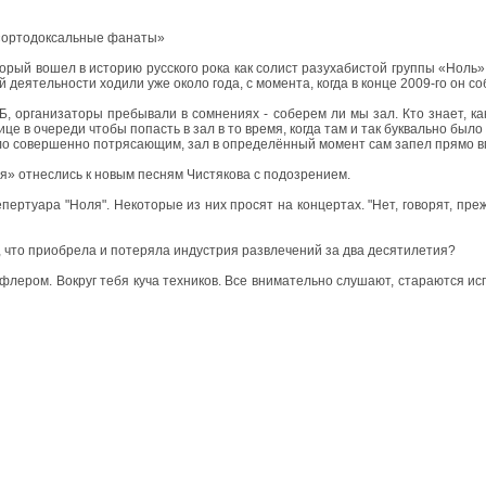
т «ортодоксальные фанаты»
рый вошел в историю русского рока как солист разухабистой группы «Ноль»,
й деятельности ходили уже около года, с момента, когда в конце 2009-го он 
, организаторы пребывали в сомнениях - соберем ли мы зал. Кто знает, ка
лице в очереди чтобы попасть в зал в то время, когда там и так буквально был
было совершенно потрясающим, зал в определённый момент сам запел прямо в
я» отнеслись к новым песням Чистякова с подозрением.
ертуара "Ноля". Некоторые из них просят на концертах. "Нет, говорят, преж
", что приобрела и потеряла индустрия развлечений за два десятилетия?
Нопфлером. Вокруг тебя куча техников. Все внимательно слушают, стараются