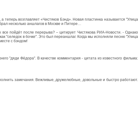
 а теперь возглавляет «Чистяков Бэнд». Новая пластинка называется "Улица
собрал несколько аншлагов в Москве и Питере…
к все пойдёт после перерыва? – цитирует Чистякова РИА-Новости. - Однако
о как "селедок в бочке". Это был переаншлаг. Когда мы исполняли песню "Улица
месте с бэндом!
него "дяди Фёдора". В качестве комментария - цитата из известного фильма:
 исполнить замечания. Вежливые, дружелюбные, довольные и быстро работают.