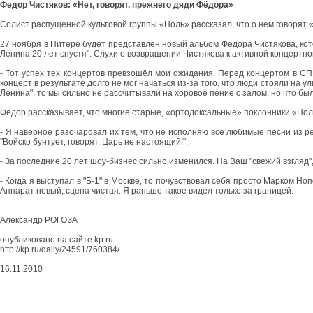
Федор Чистяков: «Нет, говорят, прежнего дяди Фёдора»
Солист распущенной культовой группы «Ноль» рассказал, что о нем говоря
27 ноября в Питере будет представлен новый альбом Федора Чистякова, кото
Ленина 20 лет спустя". Слухи о возвращении Чистякова к активной концертно
- Тот успех тех концертов превзошёл мои ожидания. Перед концертом в СПБ
концерт в результате долго не мог начаться из-за того, что люди стояли на у
Ленина", то мы сильно не рассчитывали на хоровое пение с залом, но что 
Федор рассказывает, что многие старые, «ортодоксальные» поклонники «Нол
- Я наверное разочаровал их тем, что не исполняю все любимые песни из реп
"Войско бунтует, говорят, Царь не настоящий!".
- За последние 20 лет шоу-бизнес сильно изменился. На Ваш "свежий взгляд
- Когда я выступал в "Б-1" в Москве, то почувствовал себя просто Марком 
Аппарат новый, сцена чистая. Я раньше такое видел только за границей.
Александр РОГОЗА
опубликовано на сайте kp.ru
http://kp.ru/daily/24591/760384/
16.11.2010