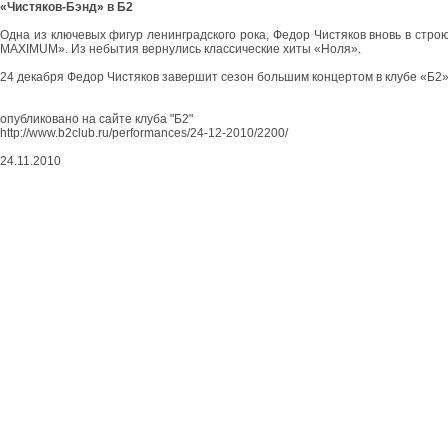
«Чистяков-Бэнд» в Б2
Одна из ключевых фигур ленинградского рока, Федор Чистяков вновь в стро
MAXIMUM». Из небытия вернулись классические хиты «Ноля».
24 декабря Федор Чистяков завершит сезон большим концертом в клубе «Б2»
опубликовано на сайте клуба "Б2"
http://www.b2club.ru/performances/24-12-2010/2200/
24.11.2010