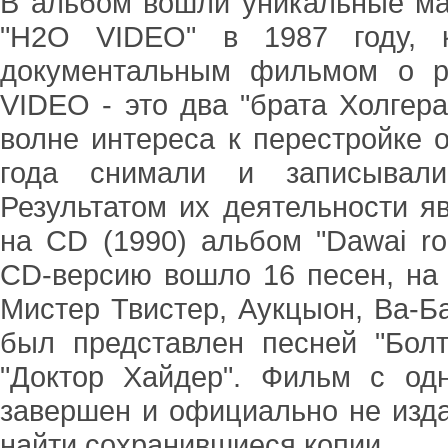
В альбом вошли уникальные ма
"H2O VIDEO" в 1987 году, 
документальным фильмом о рус
VIDEO - это два "брата Холгера"
волне интереса к перестройке 
года снимали и записывали 
Результатом их деятельности я
на CD (1990) альбом "Dawai ro
CD-версию вошло 16 песен, на в
Мистер Твистер, Аукцыон, Ва-Ба
был представлен песней "Бол
"Доктор Хайдер". Фильм с о
завершен и официально не изда
найти сохранившиеся копии.