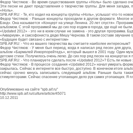
Федор Чистяков: - Во время существования группы «Ноль» было сделано оч
Эти песни не дают представления о творчестве группы. Для меня загадка, п
«Ноль».
SPB.AIF.RU: - Те, кто ходил на концерты группы «Ноль», услышат что-то ново
Федор Чистяков: - Раньше концерты проходили в другом формате. Многое и
Бэнд». Она называется «Концерт на улице Ленина. 20 лет спустя». Програм
альбомом. С этой программой мы до сих пор ездим в города, где ещё не были
«Updated 2012» - это ни в коем случае не замена - это другая программа. Б
«Аквариум», и саксофониста дядю Мишу Чернова. В таком составе звучание 
«Будущее будет связано с интернетом»
SPB.AIF.RU: - Что из вашего творчества вы считаете наиболее интересным?
Федор Чистяков: - У меня был период, когда я написал ряд песен для друга,
альбом «Бармалей Инкорпорейтедъ», который вышел в 2001 году. Один музы
детские стихи. Получилось очень легко. До сих пор ряд песен на концертах я
SPB.AIF.RU: - Что планируете сделать после «Updated 2012»? Есть ли новые
Федор Чистяков: - В процессе создания «Updated 2012» начал умирать форма
закрылась. Сейчас в интернете все быстро, доступно. В конечном итоге альб
сейчас срочно кинусь записывать следующий альбом. Раньше была такая
стимуляторами. Сейчас спасение утопающих дело рук самих утопающих. Я пла
Опубликовано на сайте "spb.aif.ru"
http://www.spb.aif.ru/culture/article/45071
10.12.2011