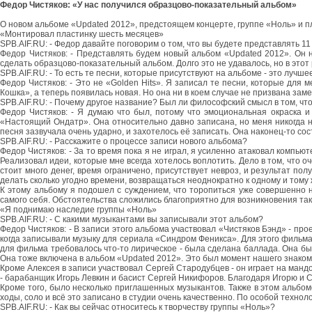
Федор Чистяков: «У нас получился образцово-показательный альбом»
О новом альбоме «Updated 2012», предстоящем концерте, группе «Ноль» и п
«Монтировал пластинку шесть месяцев»
SPB.AIF.RU: - Федор давайте поговорим о том, что вы будете представлять 1
Федор Чистяков: - Представлять будем новый альбом «Updated 2012». Он н
сделать образцово-показательный альбом. Долго это не удавалось, но в этот
SPB.AIF.RU: - То есть те песни, которые присутствуют на альбоме - это лучше
Федор Чистяков: - Это не «Golden Hits». Я записал те песни, которые для
Кошка», а теперь появилась новая. Но она ни в коем случае не призвана за
SPB.AIF.RU: - Почему другое название? Был ли философский смысл в том, ч
Федор Чистяков: - Я думаю что был, потому что эмоциональная окраска и 
«Настоящий Ондатр». Она относительно давно записана, но меня никогда не
песня зазвучала очень ударно, и захотелось её записать. Она наконец-то сос
SPB.AIF.RU: - Расскажите о процессе записи нового альбома?
Федор Чистяков: - За то время пока я не играл, я усиленно атаковал компь
Реализовал идеи, которые мне всегда хотелось воплотить. Дело в том, что оч
стоит много денег, время ограничено, присутствует невроз, и результат пол
делать сколько угодно времени, возвращаться неоднократно к одному и тому
К этому альбому я подошел с суждением, что торопиться уже совершенно н
самого себя. Обстоятельства сложились благоприятно для возникновения так
«Я поднимаю наследие группы «Ноль»
SPB.AIF.RU: - С какими музыкантами вы записывали этот альбом?
Федор Чистяков: - В записи этого альбома участвовал «Чистяков Бэнд» - пр
когда записывали музыку для сериала «Синдром Феникса». Для этого фильма 
для фильма требовалось что-то лирическое - была сделана баллада. Она был
Она тоже включена в альбом «Updated 2012». Это был момент нашего знакомст
Кроме Алексея в записи участвовал Сергей Стародубцев - он играет на мандо
- барабанщик Игорь Левкин и басист Сергей Никифоров. Благодаря Игорю и 
Кроме того, было несколько приглашенных музыкантов. Также в этом альбо
ходы, соло и всё это записано в студии очень качественно. По особой техно
SPB.AIF.RU: - Как вы сейчас относитесь к творчеству группы «Ноль»?