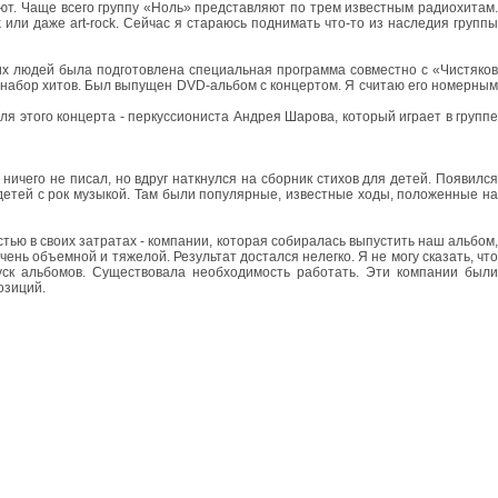
ют. Чаще всего группу «Ноль» представляют по трем известным радиохитам.
 или даже art-rock. Сейчас я стараюсь поднимать что-то из наследия группы
их людей была подготовлена специальная программа совместно с «Чистяков
й набор хитов. Был выпущен DVD-альбом с концертом. Я считаю его номерным
ля этого концерта - перкуссиониста Андрея Шарова, который играет в группе
 ничего не писал, но вдруг наткнулся на сборник стихов для детей. Появился
етей с рок музыкой. Там были популярные, известные ходы, положенные на
тью в своих затратах - компании, которая собиралась выпустить наш альбом,
нь объемной и тяжелой. Результат достался нелегко. Я не могу сказать, что
уск альбомов. Существовала необходимость работать. Эти компании были
озиций.