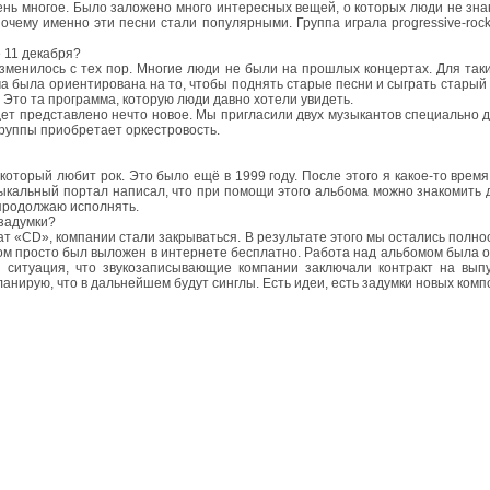
ень многое. Было заложено много интересных вещей, о которых люди не зна
очему именно эти песни стали популярными. Группа играла progressive-rock
е 11 декабря?
зменилось с тех пор. Многие люди не были на прошлых концертах. Для так
ма была ориентирована на то, чтобы поднять старые песни и сыграть стары
. Это та программа, которую люди давно хотели увидеть.
удет представлено нечто новое. Мы пригласили двух музыкантов специально д
группы приобретает оркестровость.
 который любит рок. Это было ещё в 1999 году. После этого я какое-то время
кальный портал написал, что при помощи этого альбома можно знакомить д
 продолжаю исполнять.
 задумки?
т «CD», компании стали закрываться. В результате этого мы остались полнос
ом просто был выложен в интернете бесплатно. Работа над альбомом была оче
 ситуация, что звукозаписывающие компании заключали контракт на вып
нирую, что в дальнейшем будут синглы. Есть идеи, есть задумки новых комп