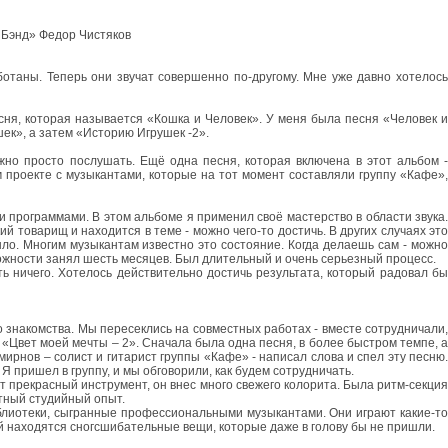
 Бэнд» Федор Чистяков
ботаны. Теперь они звучат совершенно по-другому. Мне уже давно хотелось
есня, которая называется «Кошка и Человек». У меня была песня «Человек и
ек», а затем «Историю Игрушек -2».
жно просто послушать. Ещё одна песня, которая включена в этот альбом -
м проекте с музыкантами, которые на тот момент составляли группу «Кафе»,
и программами. В этом альбоме я применил своё мастерство в области звука.
ий товарищ и находится в теме - можно чего-то достичь. В других случаях это
было. Многим музыкантам известно это состояние. Когда делаешь сам - можно
ложности занял шесть месяцев. Был длительный и очень серьезный процесс.
ь ничего. Хотелось действительно достичь результата, который радовал бы
о знакомства. Мы пересеклись на совместных работах - вместе сотрудничали,
«Цвет моей мечты – 2». Сначала была одна песня, в более быстром темпе, а
рнов – солист и гитарист группы «Кафе» - написал слова и спел эту песню.
 пришел в группу, и мы обговорили, как будем сотрудничать.
от прекрасный инструмент, он внес много свежего колорита. Была ритм-секция
тный студийный опыт.
иблиотеки, сыгранные профессиональными музыкантами. Они играют какие-то
ой находятся сногсшибательные вещи, которые даже в голову бы не пришли.