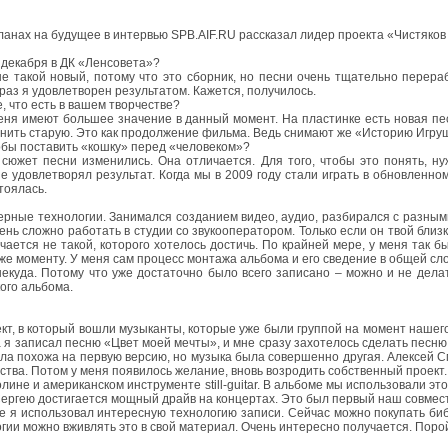
ланах на будущее в интервью SPB.AIF.RU рассказал лидер проекта «Чистяков
1 декабря в ДК «Ленсовета»?
е такой новый, потому что это сборник, но песни очень тщательно перера
 раз я удовлетворен результатом. Кажется, получилось.
е, что есть в вашем творчестве?
 меня имеют большее значение в данный момент. На пластинке есть новая п
менить старую. Это как продолжение фильма. Ведь снимают же «Историю Игруш
тобы поставить «кошку» перед «человеком»?
сюжет песни изменились. Она отличается. Для того, чтобы это понять, ну
 удовлетворял результат. Когда мы в 2009 году стали играть в обновленно
тоялась.
ютерные технологии. Занимался созданием видео, аудио, разбирался с разным
ень сложно работать в студии со звукооператором. Только если он твой близк
учается не такой, которого хотелось достичь. По крайней мере, у меня так 
 же моменту. У меня сам процесс монтажа альбома и его сведение в общей с
екуда. Потому что уже достаточно было всего записано – можно и не делат
ого альбома.
оект, в который вошли музыканты, которые уже были группой на момент нашег
я записал песню «Цвет моей мечты», и мне сразу захотелось сделать песню 
а похожа на первую версию, но музыка была совершенно другая. Алексей Сми
ва. Потом у меня появилось желание, вновь возродить собственный проект. Я
лине и американском инструменте still-guitar. В альбоме мы использовали эт
Сергею достигается мощный драйв на концертах. Это был первый наш совмес
ме я использовал интересную технологию записи. Сейчас можно покупать б
логии можно вживлять это в свой материал. Очень интересно получается. Пор