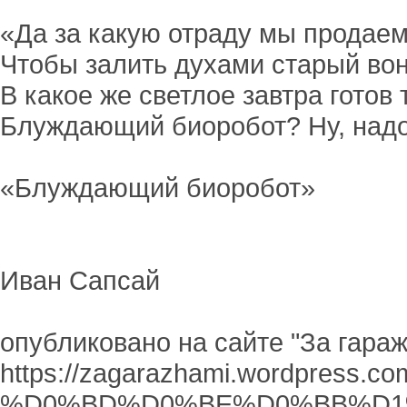
«Да за какую отраду мы продаем
Чтобы залить духами старый вон
В какое же светлое завтра готов
Блуждающий биоробот? Ну, надо 
«Блуждающий биоробот»
Иван Сапсай
опубликовано на сайте "За гара
https://zagarazhami.wordp
%D0%BD%D0%BE%D0%BB%D1