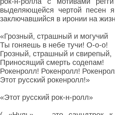
рок-н-ролла с мотивами регг
выделяющейся чертой песен я
заключавшийся в иронии на жизн
«Грозный, страшный и могучий
Ты гоняешь в небе тучи! О-о-о!
Грозный, страшный и свирепый,
Приносящий смерть содепам!
Рокенролл! Рокенролл! Рокенрол
Этот русский рокенролл!»
«Этот русский рок-н-ролл»
( «Нуль» — это саундтрек к 