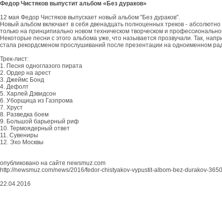
Федор Чистяков выпустит альбом «Без дураков»
12 мая Федор Чистяков выпускает новый альбом "Без дураков".
Новый альбом включает в себя двенадцать полноценных треков - абсолютно н
только на принципиально новом техническом творческом и профессионально
Некоторые песни с этого альбома уже, что называется прозвучали. Так, нап
стала рекордсменом прослушиваний после презентации на одноименном ради
Трек-лист:
1. Песня одноглазого пирата
2. Ордер на арест
3. Джеймс Бонд
4. Дефолт
5. Харлей Дэвидсон
6. Уборщица из Газпрома
7. Хруст
8. Разведка боем
9. Большой барьерный риф
10. Термоядерный ответ
11. Сувениры
12. Эхо Москвы
опубликовано на сайте newsmuz.com
http://newsmuz.com/news/2016/fedor-chistyakov-vypustit-albom-bez-durakov-365
22.04.2016