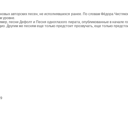
овых авторских песен, не исполнявшихся ранее. По словам Фёдора Чистякова
м уровне.
ример, песни Дефолт и Песня одноглазого пирата, опубликованные в начале г
о. Другим же песням еще только предстоит прозвучать, еще только предст
09